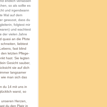
nd endlich verlassen
en, so als sollte es
icht und irgendwann
ste Mal auf dem
er gewusst, dass du
eiterin, folgtest mir
 waren) und wachtest
e der vielen Jahre
d quasi an die Pfote
chneiten, liebtest
Lebens, fast blind
 den letzten Pflege-
kt hast. Sie legten
dein Gesicht sauber,
cksicht sie auf dich
r immer langsamer
t wie man sich das
en du 14 mit uns in
lücklich warst, so
in unseren Herzen,
ast du den Platz in