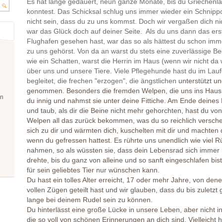
Es hat lange gedauert, neun ganze Monate, bis du Griechenla
konntest. Das Schicksal schlug uns immer wieder ein Schnippch
nicht sein, dass du zu uns kommst. Doch wir vergaßen dich n
war das Glück doch auf deiner Seite. Als du uns dann das er
Flughafen gesehen hast, war das so als hättest du schon imm
zu uns gehörst. Von da an warst du stets eine zuverlässige Begl
wie ein Schatten, warst die Herrin im Haus (wenn wir nicht da
über uns und unsere Tiere. Viele Pflegehunde hast du im Lauf
begleitet, die frechen "erzogen", die ängstlichen
unterstützt un
genommen. Besonders die fremden Welpen, die uns ins Haus s
en
du innig und nahmst sie unter deine Fittiche. Am Ende deines 
und taub, als dir die Beine nicht mehr gehorchten, hast du von
Welpen all das zurück bekommen, was du so reichlich verschen
sich zu dir und wärmten dich, kuschelten mit dir und machten 
wenn du gefressen hattest. Es rührte uns unendlich wie viel Rü
nahmen, so als wüssten sie, dass dein Lebensrad sich imme
drehte, bis du ganz von alleine und so sanft eingeschlafen bis
für sein geliebtes Tier nur wünschen kann.
Du hast ein tolles Alter erreicht, 17 oder mehr Jahre, von den
vollen Zügen geteilt hast und wir glauben, dass du bis zuletzt g
lange bei deinem Rudel sein zu können.
Du hinterlässt eine große Lücke in unsere Leben, aber nicht 
die so voll von schönen Erinnerungen an dich sind. Vielleicht h