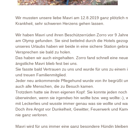
Wir mussten unsere liebe Mavri am 12.8.2019 ganz plötzlich 
Krankheit, sehr schweren Herzens gehen lassen.
Wir haben Mavri und ihren Beschützerrüden Zorro vor 9 Jahre
am Olymp gefunden. Sie sind bettelnd durch die Hotels gezo
unseres Urlaubs haben wir beide in eine sichere Station gebr
Versprechen sie bald zu holen.
Das haben wir auch eingehalten. Zorro fand schnell eine neue
ängstliche Mavri blieb fest bei uns.
Sie fasste bald Vertrauen zu uns und wurde für uns zu einem 
und treuen Familienmitglied.
Jeder neu ankommende Pflegehund wurde von ihr begrüßt und
auch alle Menschen, die zu Besuch kamen.
Trotzdem hatte sie ihren eigenen Kopf: Sie konnte jeden noc
überwinden, wenn sie irgendwo hin wollte bzw. weg wollte:-), w
mit Leckerlies und wusste immer genau was sie wollte und was
Doch ihre Angst vor Dunkelheit, Gewitter, Feuerwerk und Kame
nie ganz verloren.
Mavri wird für uns immer eine ganz besondere Hündin bleiben, 