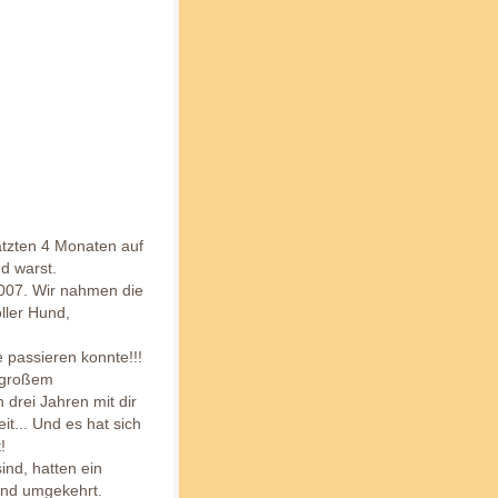
tzten 4 Monaten auf
d warst.
2007. Wir nahmen die
ller Hund,
 passieren konnte!!!
t großem
 drei Jahren mit dir
t... Und es hat sich
!
ind, hatten ein
 und umgekehrt.