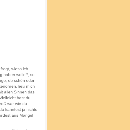
fragt, wieso ich
g haben wolle?, so
rage, ob schön oder
ütenohren, ließ mich
it allen Sinnen das
ielleicht hast du
groß war wie du
u kanntest ja nichts
wurdest aus Mangel