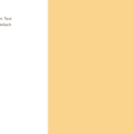
em Text
einfach