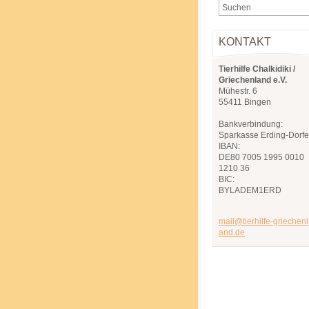
KONTAKT
Tierhilfe Chalkidiki /
Griechenland e.V.
Mühestr. 6
55411 Bingen
Bankverbindung:
Sparkasse Erding-Dorf
IBAN:
DE80 7005 1995 0010
1210 36
BIC:
BYLADEM1ERD
mail@tie
rhilfe-g
riechenl
and.de