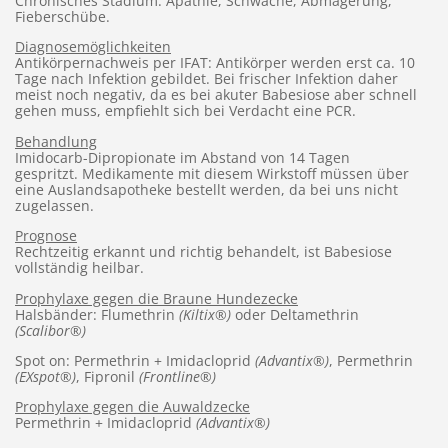
Chronisches Stadium: Apathie, Schwäche, Abmagerung,
Fieberschübe.
Diagnosemöglichkeiten
Antikörpernachweis per IFAT: Antikörper werden erst ca. 10
Tage nach Infektion gebildet. Bei frischer Infektion daher
meist noch negativ, da es bei akuter Babesiose aber schnell
gehen muss, empfiehlt sich bei Verdacht eine PCR.
Behandlung
Imidocarb-Dipropionate im Abstand von 14 Tagen
gespritzt. Medikamente mit diesem Wirkstoff müssen über
eine Auslandsapotheke bestellt werden, da bei uns nicht
zugelassen.
Prognose
Rechtzeitig erkannt und richtig behandelt, ist Babesiose
vollständig heilbar.
Prophylaxe gegen die Braune Hundezecke
Halsbänder: Flumethrin
(Kiltix®)
oder Deltamethrin
(Scalibor®)
Spot on: Permethrin + Imidacloprid
(Advantix®)
, Permethrin
(EXspot®)
, Fipronil
(Frontline®)
Prophylaxe gegen die Auwaldzecke
Permethrin + Imidacloprid
(Advantix®)