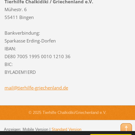
Tierhilfe Chalkidiki / Griechenland e.V.
Mühestr. 6
55411 Bingen
Bankverbindung:
Sparkasse Erding-Dorfen
IBAN:
DE80 7005 1995 0010 1210 36
BIC:
BYLADEM1ERD
mail@tie
rhilfe-g
riechenl
and.de
© 2025 Tierhilfe Chalkidiki/Griechenland e.V.
Anzeigen:
Mobile Version
|
Standard Version