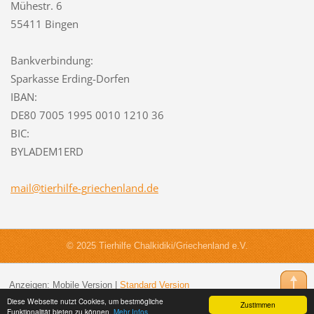
Mühestr. 6
55411 Bingen
Bankverbindung:
Sparkasse Erding-Dorfen
IBAN:
DE80 7005 1995 0010 1210 36
BIC:
BYLADEM1ERD
mail@tie
rhilfe-g
riechenl
and.de
© 2025 Tierhilfe Chalkidiki/Griechenland e.V.
Anzeigen:
Mobile Version
|
Standard Version
Diese Webseite nutzt Cookies, um bestmögliche
Zustimmen
Funktionalität bieten zu können.
Mehr Infos