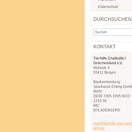
Datenschutz
DURCHSUCHEN
KONTAKT
Tierhilfe Chalkidiki /
Griechenland e.V.
Mühestr. 6
55411 Bingen
Bankverbindung:
Sparkasse Erding-Dorf
IBAN:
DE80 7005 1995 0010
1210 36
BIC:
BYLADEM1ERD
mail@tie
rhilfe-g
riechenl
and.de