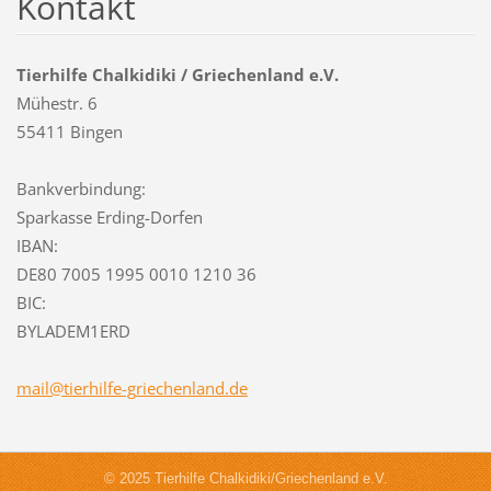
Kontakt
Tierhilfe Chalkidiki / Griechenland e.V.
Mühestr. 6
55411 Bingen
Bankverbindung:
Sparkasse Erding-Dorfen
IBAN:
DE80 7005 1995 0010 1210 36
BIC:
BYLADEM1ERD
mail@tie
rhilfe-g
riechenl
and.de
© 2025 Tierhilfe Chalkidiki/Griechenland e.V.