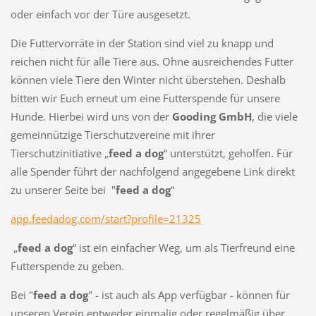
oder einfach vor der Türe ausgesetzt.
Die Futtervorräte in der Station sind viel zu knapp und
reichen nicht für alle Tiere aus. Ohne ausreichendes Futter
können viele Tiere den Winter nicht überstehen. Deshalb
bitten wir Euch erneut um eine Futterspende für unsere
Hunde. Hierbei wird uns von der
Gooding GmbH
, die viele
gemeinnützige Tierschutzvereine mit ihrer
Tierschutzinitiative „
feed a dog
“ unterstützt, geholfen. Für
alle Spender führt der nachfolgend angegebene Link direkt
zu unserer Seite bei "
feed a
dog
“
app.feedadog.com/start?profile=21325
„
feed a dog
“ ist ein einfacher Weg, um als Tierfreund eine
Futterspende zu geben.
Bei "
feed a dog
" - ist auch als App verfügbar - können für
unseren Verein entweder einmalig oder regelmäßig über